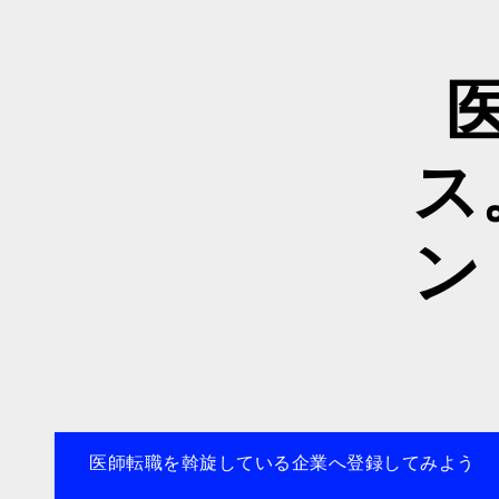
内
容
を
ス
キ
ッ
ス
プ
ン
医師転職を斡旋している企業へ登録してみよう