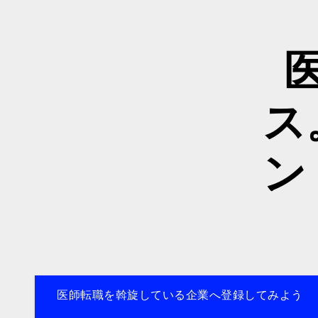
内
容
を
ス
キ
ッ
ス
プ
ン
医師転職を斡旋している企業へ登録してみよう