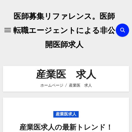
内
容
医師募集リファレンス。医師
を
ス
転職エージェントによる非公
キ
開医師求人
ッ
プ
産業医 求人
ホームページ
産業医 求人
産業医求人
産業医求人の最新トレンド！